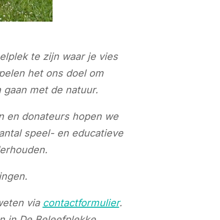
lplek te zijn waar je vies
spelen het ons doel om
 gaan met de natuur.
ven en donateurs hopen we
ntal speel- en educatieve
nderhouden.
ingen.
weten via
contactformulier
.
ren in De Beleefplekke.