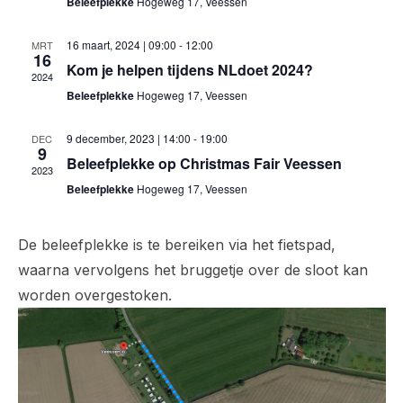
Beleefplekke
Hogeweg 17, Veessen
m
e
t
e
e
16 maart, 2024 | 09:00
-
12:00
MRT
m
16
e
n
Kom je helpen tijdens NLdoet 2024?
2024
e
r
Beleefplekke
Hogeweg 17, Veessen
t
e
n
w
9 december, 2023 | 14:00
-
19:00
e
DEC
9
e
Beleefplekke op Christmas Fair Veessen
t
n
2023
e
Beleefplekke
Hogeweg 17, Veessen
d
e
r
a
n
t
De beleefplekke is te bereiken via het fietspad,
g
u
waarna vervolgens het bruggetje over de sloot kan
a
Z
m
worden overgestoken.
v
o
.
e
e
n
k
n