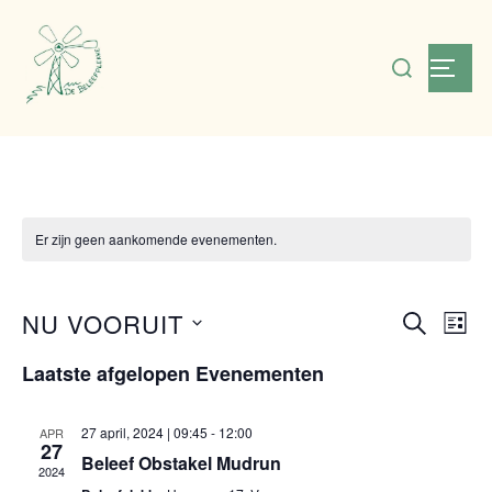
Ga
naar
Zoek
TOGG
de
naar:
inhoud
Er zijn geen aankomende evenementen.
NU VOORUIT
E
E
ZOEKEN
LIJS
S
v
v
Laatste afgelopen Evenementen
e
e
e
l
n
27 april, 2024 | 09:45
-
12:00
APR
e
27
n
Beleef Obstakel Mudrun
e
2024
c